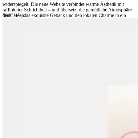
widerspiegelt. Die neue Website verbindet warme Ästhetik mit
raffinierter Schlichtheit – und übersetzt die gemütliche Atmosphäre
des Cafés, das exquisite Gebäck und den lokalen Charme in ein
Mehr lesen
modernes, eindringliches Online-Erlebnis.